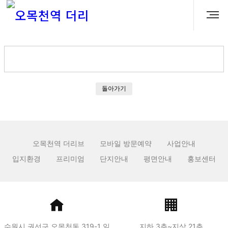
돌아가기
오목천역 더리브
모바일 방문예약
사업안내
입지환경
프리미엄
단지안내
평면안내
홍보센터
수원시 권선구 오목천동 319-1 일
지하 3층~지상 21층