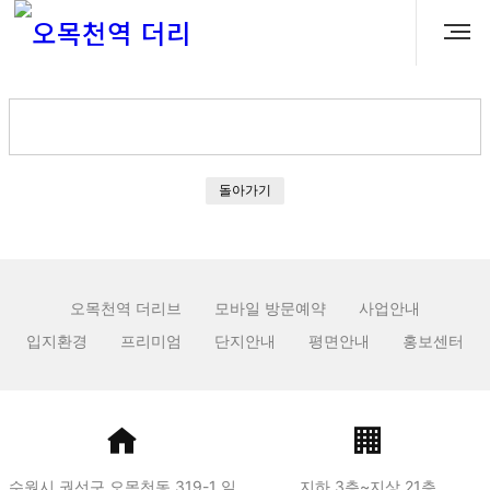
돌아가기
오목천역 더리브
모바일 방문예약
사업안내
입지환경
프리미엄
단지안내
평면안내
홍보센터
수원시 권선구 오목천동 319-1 일
지하 3층~지상 21층