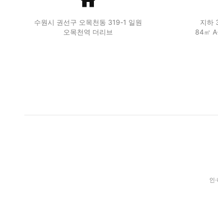
수원시 권선구 오목천동 319-1 일원
지하 
오목천역 더리브
84㎡ A
인