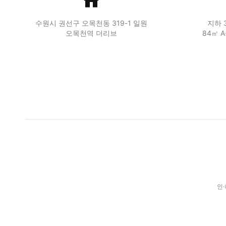
수원시 권선구 오목천동 319-1 일원
지하 
오목천역 더리브
84㎡ A
인